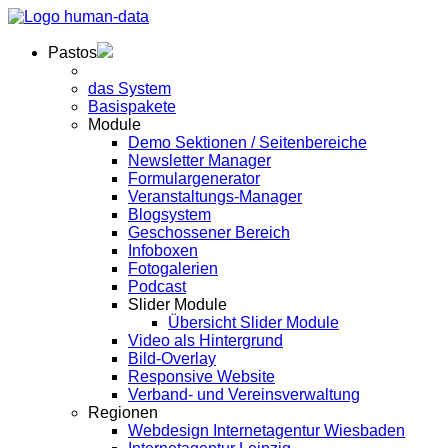
Pastos
das System
Basispakete
Module
Demo Sektionen / Seitenbereiche
Newsletter Manager
Formulargenerator
Veranstaltungs-Manager
Blogsystem
Geschossener Bereich
Infoboxen
Fotogalerien
Podcast
Slider Module
Übersicht Slider Module
Video als Hintergrund
Bild-Overlay
Responsive Website
Verband- und Vereinsverwaltung
Regionen
Webdesign Internetagentur Wiesbaden