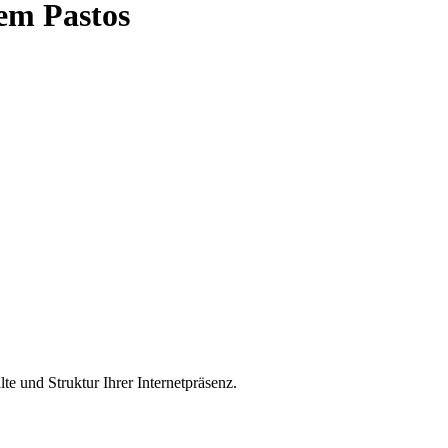
em Pastos
e und Struktur Ihrer Internetpräsenz.
 Is What You Get) -Editors, ähnlich wie Sie es von Word / Writer ge