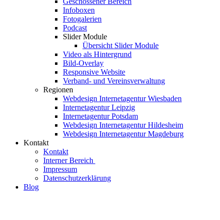
Geschossener Bereich
Infoboxen
Fotogalerien
Podcast
Slider Module
Übersicht Slider Module
Video als Hintergrund
Bild-Overlay
Responsive Website
Verband- und Vereinsverwaltung
Regionen
Webdesign Internetagentur Wiesbaden
Internetagentur Leipzig
Internetagentur Potsdam
Webdesign Internetagentur Hildesheim
Webdesign Internetagentur Magdeburg
Kontakt
Kontakt
Interner Bereich
Impressum
Datenschutzerklärung
Blog