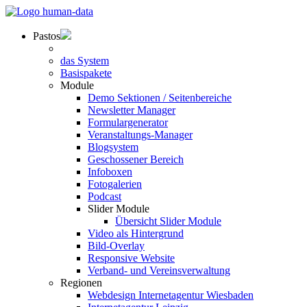
Pastos
das System
Basispakete
Module
Demo Sektionen / Seitenbereiche
Newsletter Manager
Formulargenerator
Veranstaltungs-Manager
Blogsystem
Geschossener Bereich
Infoboxen
Fotogalerien
Podcast
Slider Module
Übersicht Slider Module
Video als Hintergrund
Bild-Overlay
Responsive Website
Verband- und Vereinsverwaltung
Regionen
Webdesign Internetagentur Wiesbaden