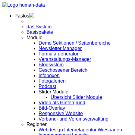
Pastos
das System
Basispakete
Module
Demo Sektionen / Seitenbereiche
Newsletter Manager
Formulargenerator
Veranstaltungs-Manager
Blogsystem
Geschossener Bereich
Infoboxen
Fotogalerien
Podcast
Slider Module
Übersicht Slider Module
Video als Hintergrund
Bild-Overlay
Responsive Website
Verband- und Vereinsverwaltung
Regionen
Webdesign Internetagentur Wiesbaden