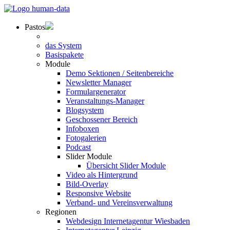
Pastos
das System
Basispakete
Module
Demo Sektionen / Seitenbereiche
Newsletter Manager
Formulargenerator
Veranstaltungs-Manager
Blogsystem
Geschossener Bereich
Infoboxen
Fotogalerien
Podcast
Slider Module
Übersicht Slider Module
Video als Hintergrund
Bild-Overlay
Responsive Website
Verband- und Vereinsverwaltung
Regionen
Webdesign Internetagentur Wiesbaden