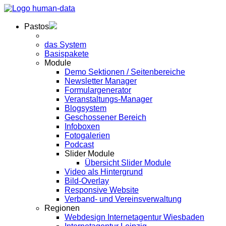
Pastos
das System
Basispakete
Module
Demo Sektionen / Seitenbereiche
Newsletter Manager
Formulargenerator
Veranstaltungs-Manager
Blogsystem
Geschossener Bereich
Infoboxen
Fotogalerien
Podcast
Slider Module
Übersicht Slider Module
Video als Hintergrund
Bild-Overlay
Responsive Website
Verband- und Vereinsverwaltung
Regionen
Webdesign Internetagentur Wiesbaden